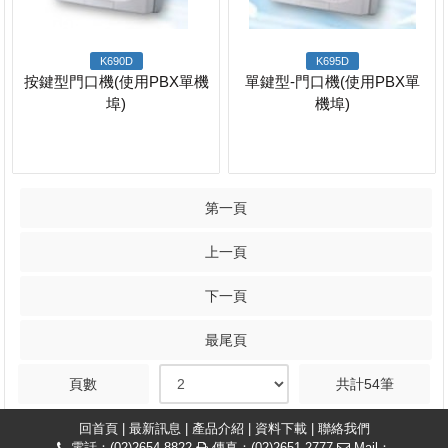
K690D
K695D
按鍵型門口機(使用PBX單機
單鍵型-門口機(使用PBX單
埠)
機埠)
第一頁
上一頁
下一頁
最尾頁
頁數
共計54筆
回首頁
|
最新訊息
|
產品介紹
|
資料下載
|
聯絡我們
電話：(02)2654-8822
傳真：(02)2651-2777
Mail：