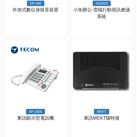
DP-400
NS2005
外加式數位保留音裝置
小魚辦公-雲端行動視訊會議
系統
AP-3305
MEKT
東訊顯示型電話機
東訊MEKT隨時接